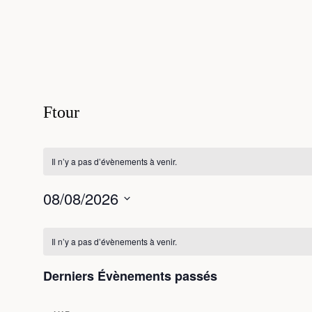
search
Ftour
Il n’y a pas d’évènements à venir.
08/08/2026
Sélectionnez
Calendrier
une
date.
Il n’y a pas d’évènements à venir.
de
Évènements
Derniers Évènements passés