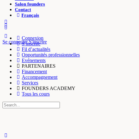
Salon founders
Contact
Français
More
options
Connexion
Se connecter
S'inscrire
S’inscrire
Fil d’actualités
Opportunités professionnelles
Evénements
PARTENAIRES
Financement
Accompagnement
Services
FOUNDERS ACADEMY
Tous les cours
Recherche
pour:
Close