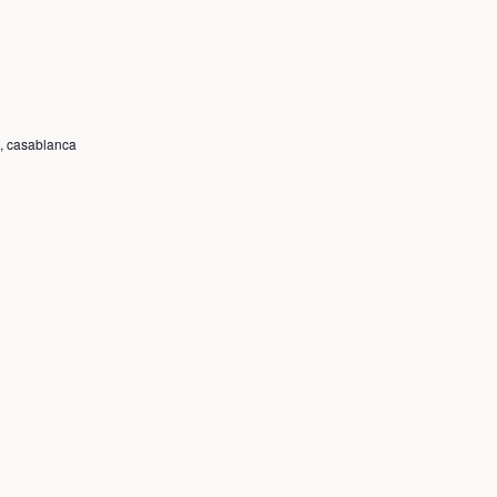
vues
Évènemen
, casablanca