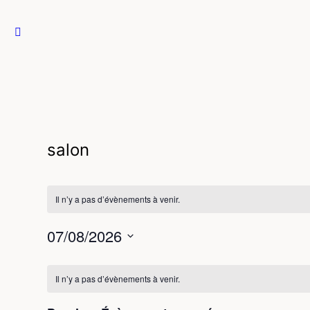
Close
search
salon
Il n’y a pas d’évènements à venir.
07/08/2026
Sélectionnez
Calendrier
une
Il n’y a pas d’évènements à venir.
date.
de
Évènements