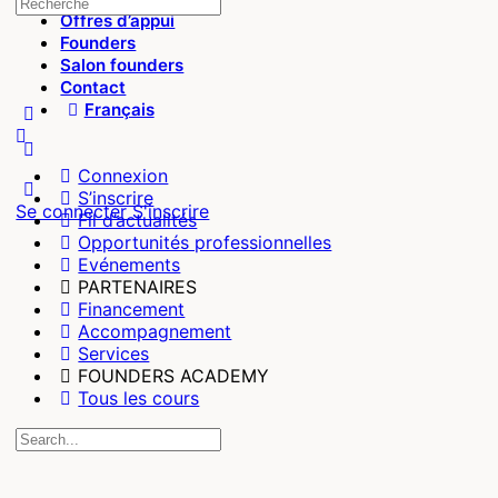
Recherche
Offres d’appui
pour:
Founders
Salon founders
Contact
Français
More
options
Connexion
S’inscrire
Se connecter
S'inscrire
Fil d’actualités
Opportunités professionnelles
Evénements
PARTENAIRES
Financement
Accompagnement
Services
FOUNDERS ACADEMY
Tous les cours
Recherche
pour: