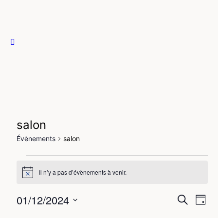
salon
Évènements
salon
Il n’y a pas d’évènements à venir.
Notice
01/12/2024
Recher
Nav
Recherche
Jour
de
et
Sélectionnez