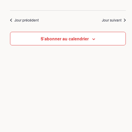
vue
une
navigat
Évè
date.
de
Jour précédent
Jour suivant
vues
Évènem
S’abonner au calendrier