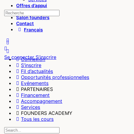
Offres d’appui
Founders
Recherche
Salon founders
pour:
Contact
Français
More
options
Se connecter
S'inscrire
Connexion
S’inscrire
Fil d’actualités
Opportunités professionnelles
Evénements
PARTENAIRES
Financement
Accompagnement
Services
FOUNDERS ACADEMY
Tous les cours
Recherche