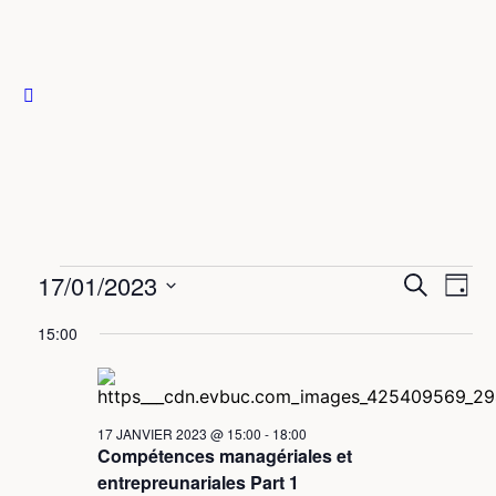
17/01/2023
Recher
Nav
Recherche
Jour
de
et
Sélectionnez
vue
15:00
une
navigat
Évè
date.
de
vues
17 JANVIER 2023 @ 15:00
-
18:00
Évènem
Compétences managériales et
entrepreunariales Part 1