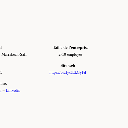
al
Taille de l’entreprise
– Marrakech-Safi
2-10 employés
Site web
75
https://bit.ly/3EkGyFd
iaux
m
–
Linkedin