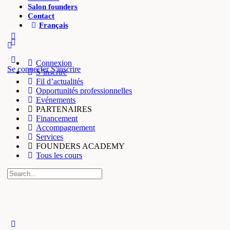
Salon founders
Contact
Français
More
options
Connexion
Se connecter
S'inscrire
S’inscrire
Fil d’actualités
Opportunités professionnelles
Evénements
PARTENAIRES
Financement
Accompagnement
Services
FOUNDERS ACADEMY
Tous les cours
Recherche
pour:
Close