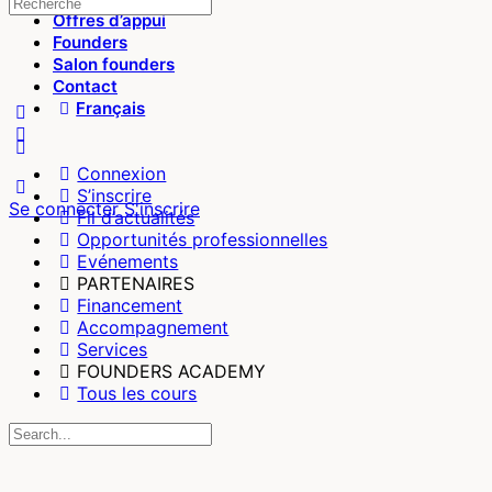
Recherche
Offres d’appui
pour:
Founders
Salon founders
Contact
Français
More
options
Connexion
S’inscrire
Se connecter
S'inscrire
Fil d’actualités
Opportunités professionnelles
Evénements
PARTENAIRES
Financement
Accompagnement
Services
FOUNDERS ACADEMY
Tous les cours
Recherche
pour: