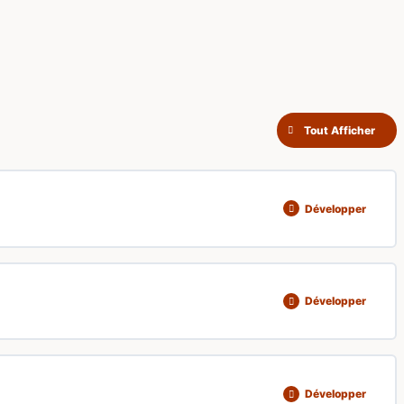
Tout Afficher
Développer
0% TERMINÉ
0/5 Steps
Développer
0% TERMINÉ
0/6 Steps
Développer