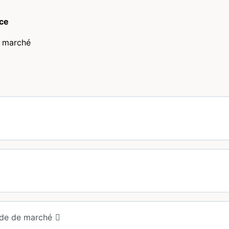
nce
e marché
ude de marché