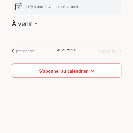
Il n’y a pas d’évènements à venir.
Notice
À venir
Sélectionnez
une
date.
Évènements
Aujourd’hui
suivants
Évènements
précédents
S’abonner au calendrier