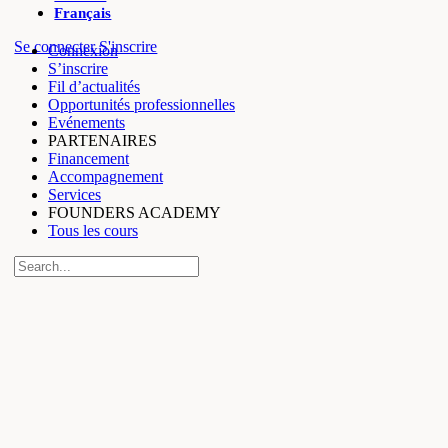
Français
More
Se connecter
S'inscrire
Connexion
options
S’inscrire
Fil d’actualités
Opportunités professionnelles
Evénements
PARTENAIRES
Financement
Accompagnement
Services
FOUNDERS ACADEMY
Tous les cours
Recherche
pour:
Close
search