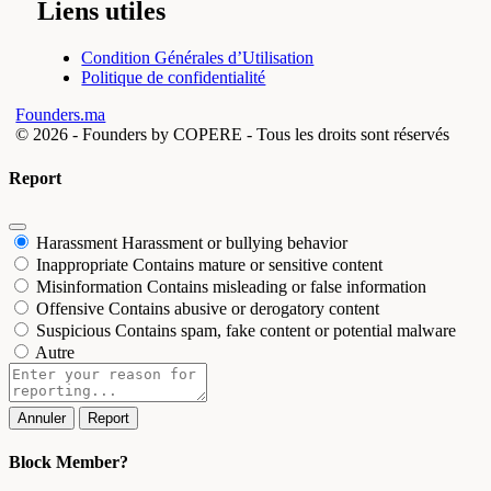
Liens utiles
Condition Générales d’Utilisation
Politique de confidentialité
Founders.ma
© 2026 -
Founders by COPERE - Tous les droits sont réservés
Report
Harassment
Harassment or bullying behavior
Inappropriate
Contains mature or sensitive content
Misinformation
Contains misleading or false information
Offensive
Contains abusive or derogatory content
Suspicious
Contains spam, fake content or potential malware
Autre
Report
note
Report
Block Member?