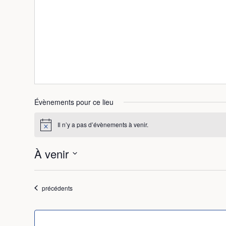
Évènements pour ce lieu
Il n’y a pas d’évènements à venir.
Notice
À venir
Sélectionnez
une
date.
Évènements
précédents