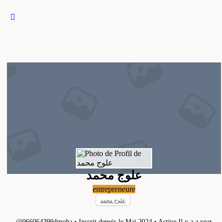
Close
search
علوج محمد
entrepreneure
علوج محمد
@0660643994moha
•
Inscrit depuis le Mai 2024
•
Active Il y a a year