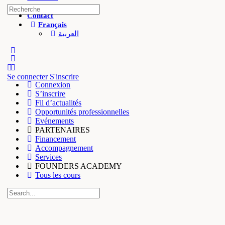
Salon founders
Recherche
Contact
pour:
Français
العربية
More
options
Se connecter
S'inscrire
Connexion
S’inscrire
Fil d’actualités
Opportunités professionnelles
Evénements
PARTENAIRES
Financement
Accompagnement
Services
FOUNDERS ACADEMY
Tous les cours
Recherche
pour: