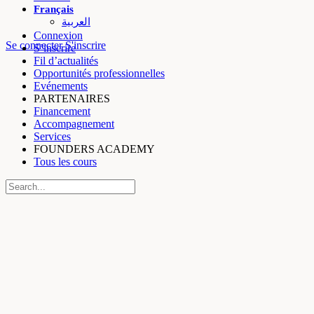
Français
العربية
Connexion
More
Se connecter
S'inscrire
S’inscrire
options
Fil d’actualités
Opportunités professionnelles
Evénements
PARTENAIRES
Financement
Accompagnement
Services
FOUNDERS ACADEMY
Tous les cours
Recherche
pour:
Close
search