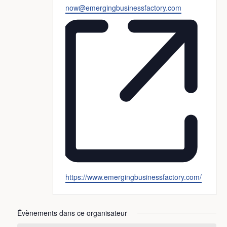
Email
now@emergingbusinessfactory.com
Site
https://www.emergingbusinessfactory.com/
web
Évènements dans ce organisateur