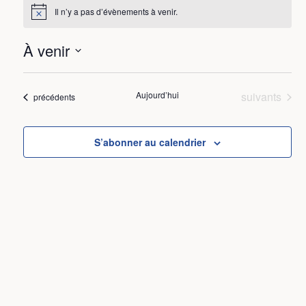
Il n’y a pas d’évènements à venir.
Notice
À venir
Sélectionnez
une
date.
Évènements
Aujourd’hui
suivants
Évènements
précédents
S’abonner au calendrier