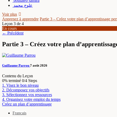
boutaleb samira
علوج محمد
Voir plus
Apprenez à apprendre
Partie 3 – Créez votre plan d’apprentissage per
Leçon 3
de 4
En cours
←
Précédent
Partie 3 – Créez votre plan d’apprentissag
Guillaume Parrou
7 août 2026
Contenu du Leçon
0% terminé
0/4 Steps
1. Visez le bon niveau
2. Décomposez vos objectifs
3. Sélectionnez vos ressources
4. Organisez votre emploi du temps
Créez un plan d’apprentissage
Français