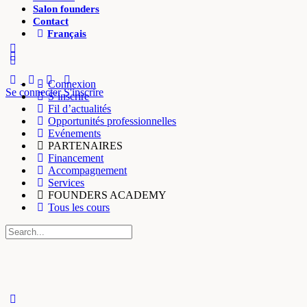
Salon founders
Contact
Français
More
options
Connexion
Se connecter
S'inscrire
S’inscrire
Fil d’actualités
Opportunités professionnelles
Evénements
PARTENAIRES
Financement
Accompagnement
Services
FOUNDERS ACADEMY
Tous les cours
Recherche
pour:
Close