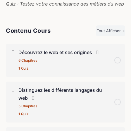
Quiz : Testez votre connaissance des métiers du web
Contenu Cours
Tout Afficher
Découvrez le web et ses origines
6 Chapitres
1 Quiz
Contenu du Leçon
0% terminé
0/6 Steps
Distinguez les différents langages du
web
Tirez un maximum de ce cours
5 Chapitres
1 Quiz
Définissez le web
Contenu du Leçon
0% terminé
0/5 Steps